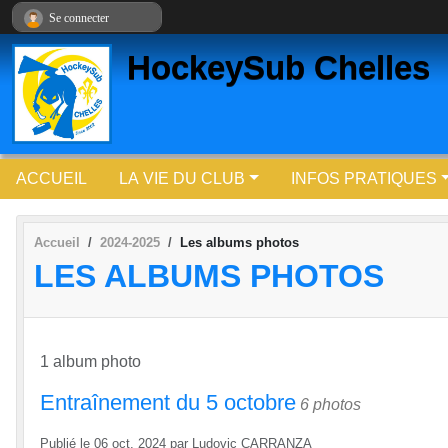
Panneau de gestion des cookies
Se connecter
HockeySub Chelles
ACCUEIL
LA VIE DU CLUB
INFOS PRATIQUES
Accueil
2024-2025
Les albums photos
LES ALBUMS PHOTOS
1 album photo
Entraînement du 5 octobre
6 photos
Publié le
06 oct. 2024
par
Ludovic CARRANZA