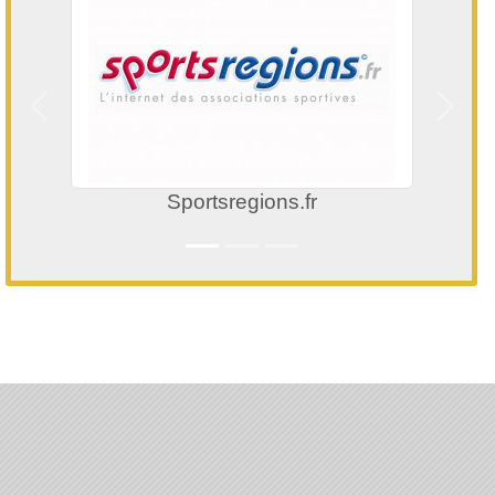
Précedent
Suivan
Sportsregions.fr