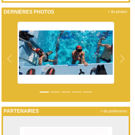
DERNIÈRES PHOTOS
+ de photos
Précedent
Suiva
PARTENAIRES
+ de partenaires